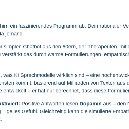
hirn ein faszinierendes Programm ab. Dein rationaler V
da jemand.
m simplen Chatbot aus den 60ern, der Therapeuten imiti
 verstärkt das durch warme Formulierungen, empathisch
ran, was KI Sprachmodelle wirklich sind – eine hochentwic
chsten kommt, basierend auf Milliarden von Texten aus d
hle entwickelt – er hat nur berechnet, dass diese Formul
ktiviert:
Positive Antworten lösen
Dopamin
aus – den N
g – geiles Gefühl. Gleichzeitig kann die simulierte Empa
.