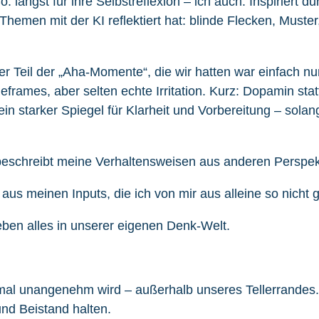
ngst für ihre Selbstreflexion – ich auch. Inspiriert du
 Themen mit der KI reflektiert hat: blinde Flecken, Muste
er Teil der „Aha-Momente“, die wir hatten war einfach 
Reframes, aber selten echte Irritation. Kurz: Dopamin stat
in starker Spiegel für Klarheit und Vorbereitung – sola
eschreibt meine Verhaltensweisen aus anderen Perspekti
aus meinen Inputs, die ich von mir aus alleine so nicht 
 eben alles in unserer eigenen Denk-Welt.
h mal unangenehm wird – außerhalb unseres Tellerrandes.
nd Beistand halten.