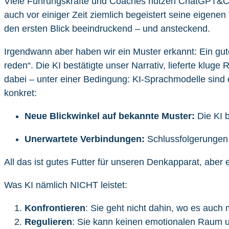
Viele Führungskräfte und Coaches nutzen ChatGPT&Co. lä
auch vor einiger Zeit ziemlich begeistert seine eigenen
den ersten Blick beeindruckend – und ansteckend.
Irgendwann aber haben wir ein Muster erkannt: Ein gut
reden“. Die KI bestätigte unser Narrativ, lieferte kluge 
dabei – unter einer Bedingung: KI-Sprachmodelle sind e
konkret:
Neue Blickwinkel auf bekannte Muster:
Die KI b
Unerwartete Verbindungen:
Schlussfolgerungen 
All das ist gutes Futter für unseren Denkapparat, aber
Was KI nämlich NICHT leistet:
Konfrontieren
: Sie geht nicht dahin, wo es auc
Regulieren
: Sie kann keinen emotionalen Raum u