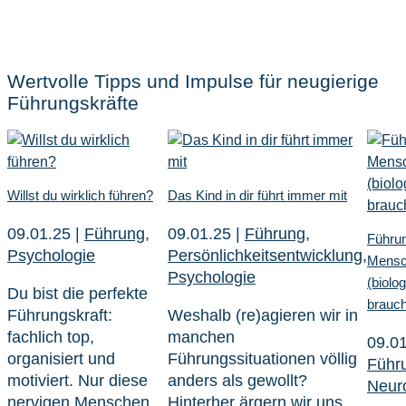
Wertvolle Tipps und Impulse für neugierige
Führungskräfte
Willst du wirklich führen?
Das Kind in dir führt immer mit
09.01.25
|
Führung
,
09.01.25
|
Führung
,
Führun
Psychologie
Persönlichkeitsentwicklung
,
Mensc
Psychologie
(biolo
Du bist die perfekte
brauc
Führungskraft:
Weshalb (re)agieren wir in
fachlich top,
manchen
09.0
organisiert und
Führungssituationen völlig
Führ
motiviert. Nur diese
anders als gewollt?
Neuro
nervigen Menschen
Hinterher ärgern wir uns