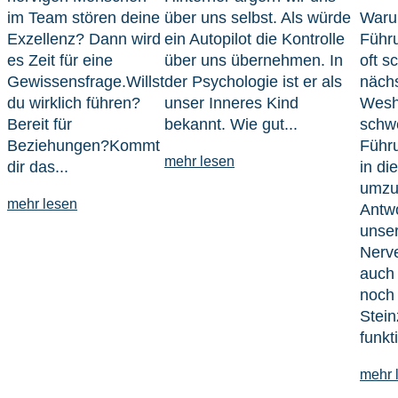
im Team stören deine
über uns selbst. Als würde
Waru
Exzellenz? Dann wird
ein Autopilot die Kontrolle
Führu
es Zeit für eine
über uns übernehmen. In
oft s
Gewissensfrage.Willst
der Psychologie ist er als
näch
du wirklich führen?
unser Inneres Kind
Wesha
Bereit für
bekannt. Wie gut...
schw
Beziehungen?Kommt
Führ
mehr lesen
dir das...
in di
umzu
mehr lesen
Antwo
unse
Nerv
auch
noch 
Stein
funkti
mehr 